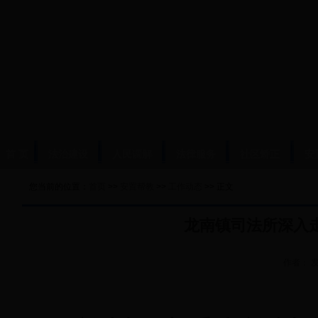
首 页
法治建设
人民调解
法律服务
社区矫正
安
您当前的位置：
首页
>>
安置帮教
>>
工作动态
>> 正文
龙南镇司法所深入
作者：