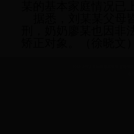
某的基本家庭情况已
据悉，刘某某父母皆
刑，奶奶廖某也因非
矫正对象。
（徐晓文
2013 龙南县司法局 版权所有 监督电话：07
地