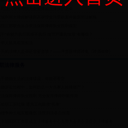
最高人民法院关于民事执行中财产调查若干问题的规定
县司法局倾倾帮扶为企业撑起法律保护之伞
京城刑辩大律师解读两高审理贪污受贿案件最新司法解释
两院三部联合出台依法保障律师执业权利规定
属于“有能力执行而拒不执行,情节严重的情形”有哪些？
中华人民共和国宪法
今天的法律人是否还需要激情？——序曹丽律师诗集《诗酒年华》
层法律服务
关于婚姻生活的法律错误，你能否看穿
离婚诉讼过程中，如何防止一方当事人转移财产？
依法保障律师执业权利 充分发挥律师职能作用
不给职工买社保 请为工伤赔偿“买单”
妯娌争种土地互殴致伤 法院判决各自担责
北京朝阳区工商联成立法律服务中心免费为会员企业提供法律服务