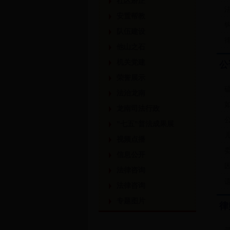
社区矫正
安置帮教
队伍建设
他山之石
机关党建
公
荣誉展示
法治龙南
龙南司法行政
"七五"普法成果展
视频点播
信息公开
法律咨询
法律咨询
专题图片
律