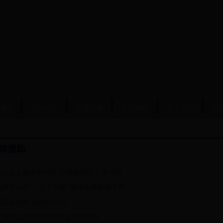
服务
社区矫正
安置帮教
队伍建设
他山之石
机
律援助
老人无人赡养引纠纷 法律援助介入来巧解
杨村司法所：“三个对接”做好法律援助工作
送回遗失物 感动村支书
夹湖司法所帮助弱势妇女法律维权