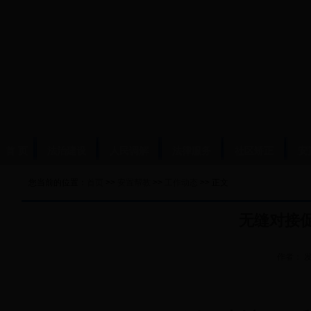
首 页
法治建设
人民调解
法律服务
社区矫正
安
您当前的位置：
首页
>>
安置帮教
>>
工作动态
>> 正文
无缝对接
作者：