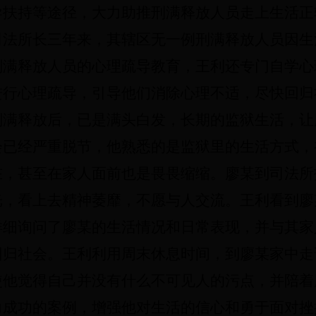
导扶持等途径，大力助推刑满释放人员走上生活正
司法所长三年来，其辖区无一例刑满释放人员因生
刑满释放人员的心理疏导教育，王利还专门自学心
进行心理疏导，引导他们消除心理不适，尽快回归
刑满释放后，已是满头白发，长期的监狱生活，让
会已经严重脱节，他熟悉的是监狱里的生活方式，
在，甚至在家人面前也是畏畏缩缩。廖某到司法所
光，看上去精神萎靡，不愿与人交流。王利看到廖
详细询问了廖某的生活情况和日常表现，并与其家
回归社会。王利利用周末休息时间，到廖某家中走
使他觉得自己并没有什么不可见人的污点，并陪着
力成功的案例，增强他对生活的信心和勇于面对挫