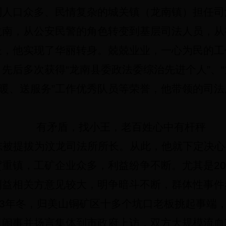
到人口众多、民情复杂的城关镇（龙南镇）担任司
龙南，从公安民警的角色转变到基层司法人员，从
长，他实现了华丽转身。兢兢业业，一心为民的工
先后多次获得“龙南县委政法委综治先进个人”、
温暖、送服务”工作优秀队员等荣誉，他带领的司
有矛盾，找小王，老百姓心中有杆秤
志被提拔为汶龙司法所所长。从此，他就下定决心
贸重镇，工矿企业众多，利益纷争不断。尤其是
20
利益相关方意见较大，明争暗斗不断，群体性事件
3
年冬，归美山铜矿区十多个坑口老板挑起事端
司闹事并扬言集体到市政府上访，双方大规模流血