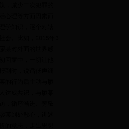
轨，减少二次犯罪的
活心理等方面因素而
理学知识，逐个对辖
社会。比如，
2015
年
3
廖某对外面的世界感
初回家中，一切让他
报到时，说话低声细
某的行为后主动与廖
人达成共识，与廖某
访，循序渐进、旁敲
廖某到处散心，讲述
折的意志，走出思想