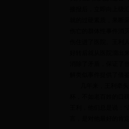
接报后，立即向上级
就的过硬素质，果断
伤亡的群体性事件消
伤住进了医院。王利
好转后就从医院溜出
消除了矛盾，保证了
解类似事件提供了借
几年来，王利牵头
杯，不如老百姓的口
王利，他们总是说：“
言，是对他最好的肯