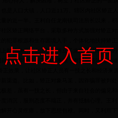
用心待人，解决困难，树立了社区矫正的一面
，也是人口大镇，人口近
11
万。辖区内社区矫正
数量的近一半。王利自任龙南镇司法所长以来，积
好社区矫正网络平台，采取多种方式加强对矫正对
象的犯罪根源和生存困境入手，个体化地扶持矫正
点击进入首页
源上助推他们走上正轨，树立了龙南县社区矫正的
因就业难导致失去了经济来源，有重新违法犯罪倾
区矫正效果，让社区矫正人员有一技之长和经济来
作新渠道。比如，矫正对象马某，因诈骗罪被判处
况极差，虽有一技之长，但由于来自社会的偏见和
一度消沉，服刑态度不端正，并有抵触心理。王利
他解开心灵疙瘩，放下思想包袱。同时，又利用下