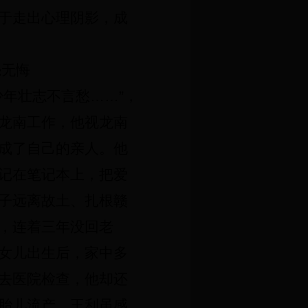
于走出心理阴影，成
怨无悔
年壮志不言愁……”，
龙南工作，他视龙南
成了自己的亲人。他
记在笔记本上，把爱
子远离故土、扎根赣
，连着三年没回老
女儿出生后，家中多
去医院检查，他却还
胎儿流产。王利虽感