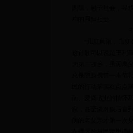
困境，融于社会，寻
功的回归社会。
“几度风雨，几度
这首歌可以说是王利
为第二故乡，虽远离
总是随身携带一本笔
民的行动落实在点点
南、爱岗敬业的情怀
家，甚至谈对象后直
病的老父亲才第一次
在辖区的村民家里调