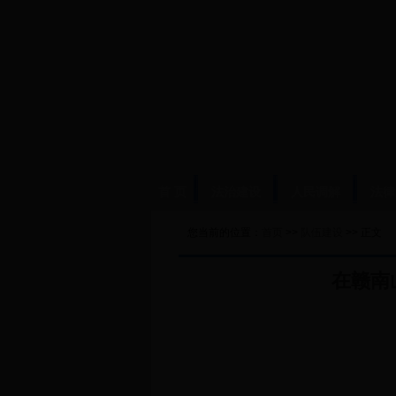
首 页
法治建设
人民调解
法律
您当前的位置：
首页
>>
队伍建设
>> 正文
在赣南