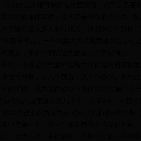
长，我们这些人很可能还在外面浪荡，说不定又要
生多大的群体性事件，说不定要死伤多少人呢；如
也不可能有这么多人取得成就；我们没有王所长，
小王真不容易，一个内蒙古大汉离家那么远，硬
母和家乡，守护者咱们这些群众，不容易啊……”
长王利，不管是那些曾经偏离生活轨道的刑满释放
、单位的同事，没人不赞赏，没人不感叹。王利已
长的楷模，成为老百姓心中可信可亲的“蒙古小王
务员考试到龙南县公安局工作，从警
6
年，一直在
于
2012
年被提拔为龙南县司法局汶龙司法所所长
民警中是第一个。对一个连龙南当地的客家方言、
来说，尤为不易。不仅如此，在担任汶龙司法所所