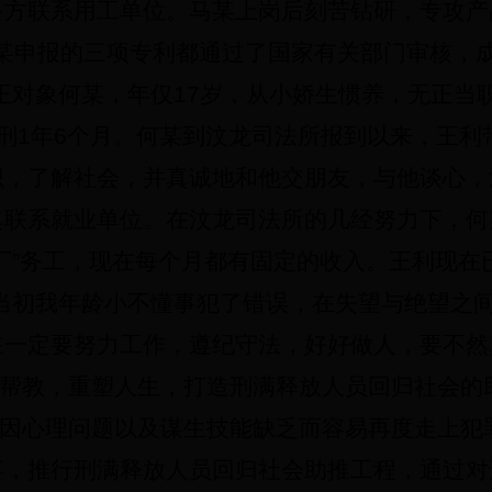
多方联系用工单位。马某上岗后刻苦钻研，专攻产
某申报的三项专利都通过了国家有关部门审核，成
正对象何某，年仅
17
岁，从小娇生惯养，无正当
刑
1
年
6
个月。何某到汶龙司法所报到以来，王利
识，了解社会，并真诚地和他交朋友，与他谈心，
其联系就业单位。在汶龙司法所的几经努力下，何
厂”务工，现在每个月都有固定的收入。王利现在
“当初我年龄小不懂事犯了错误，在失望与绝望之
在一定要努力工作，遵纪守法，好好做人，要不然
帮教，重塑人生，打造刑满释放人员回归社会的
因心理问题以及谋生技能缺乏而容易再度走上犯
事，推行刑满释放人员回归社会助推工程，通过对