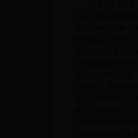
“如果没有王所
所长，还不知道要发
这些社区矫正对象，
是无所适从，空对空
;
根不回去了，远离父
法局龙南镇司法所所
象，还是辖区的群众
员的典范，成为司法所
市人，
2006
年通过公
群众工作能力突出，
一同参加工作的那批
时间来适应的北方人