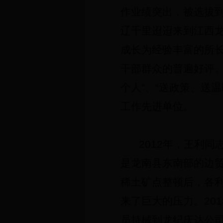
作业绩突出，被选拔
辽千里迢迢来到江西
成长为经验丰富的所
干部群众的普遍好评。
个人”、“送政策、送
工作先进单位。
2012
年，王利同
是龙南县东南部的边
稀土矿点整顿后，各
来了巨大的压力。
201
员持械到龙纪庆达公