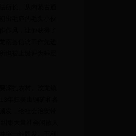
法所长。从内蒙古通
初出毛庐的毛头小伙
作作风，让他获得了
“龙南县信访工作先进
法所也被上级评为基层
要深扎农村。汶龙镇
13
年归美山铜矿和各
频发，给社会治安带
，纠集大量社会闲散人
冲突一触即发。王利