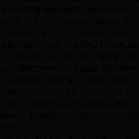
汇报情况并不顾危险赶到现场，用身体拦挡械斗双
采取措施，制止冲突，并联系双方代表进行调解，
灭在萌芽状态。事件平息了，王利却在拦挡械斗时
人在医院治伤，心里却一直在思考如何从根本上解
来，与县环保局、县矿管局等单位沟通协调，争取
当地正常的生产经营秩序。该起群体性突发事件的
鉴，成为化解资源整合所致矛盾冲突的生动教材。
化解的群众矛盾纠纷不枚胜举，深受老百姓的好
碑”。如今，在辖区内发生了矛盾需要找人调解时
调解纠纷，我们就相信那个内蒙古的大个子小王所
定和褒奖。