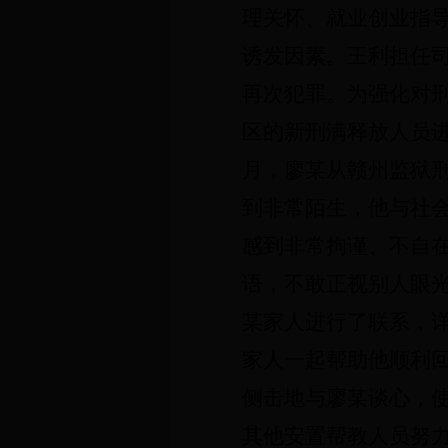
理关怀、就业创业指
诱发因素。王利担任
再次犯罪。为强化对
区的新刑满释放人员
月，廖某从赣州监狱
到非常陌生，他与社
感到非常拘谨、不自
语，不敢正视别人眼
某家人进行了联系，
家人一起帮助他顺利
侧击地与廖某谈心，
其他安置帮教人员努