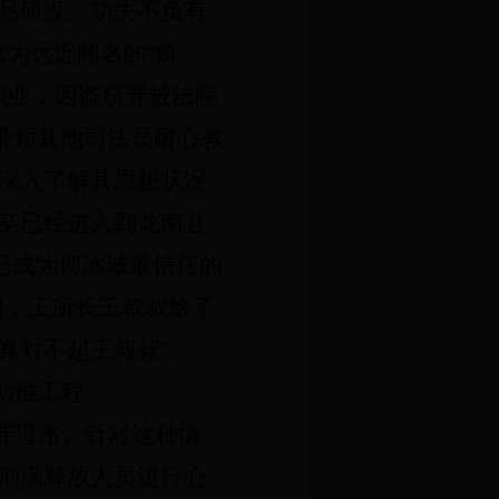
品研发。功夫不负有
为远近闻名的“矫
职业，因盗窃罪被法院
带领其他司法员耐心教
深入了解其思想状况
某已经进入到龙南县
已成为何冰诚最信任的
间，王所长王叔叔给了
真对不起王叔叔”。
助推工程
罪道路。针对这种情
刑满释放人员进行心