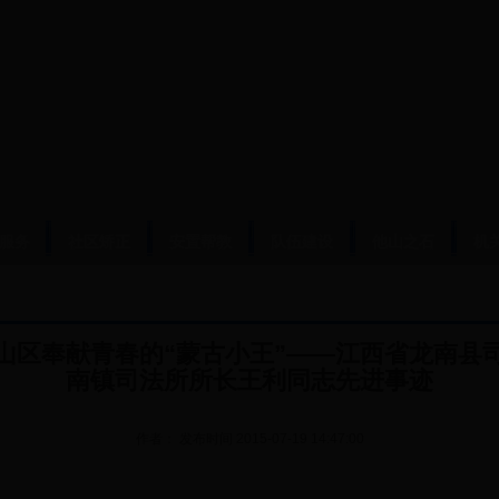
服务
社区矫正
安置帮教
队伍建设
他山之石
机
山区奉献青春的“蒙古小王”——江西省龙南县
南镇司法所所长王利同志先进事迹
作者：
发布时间
2015-07-19 14:47:00