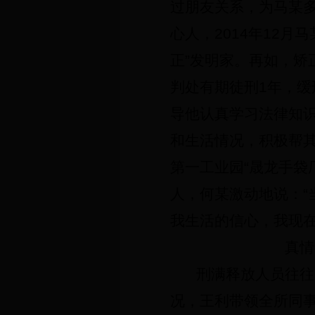
过朋友关系，为马某
心人，
2014
年
12
月马
正”发明家。再如，矫
判处有期徒刑
1
年，缓
导他认真学习法律知
和生活情况，积极帮
第一工业园“晟龙手袋
人，何某激动地说：
我生活的信心，我现
真情
刑满释放人员往往
况，王利带领全所同