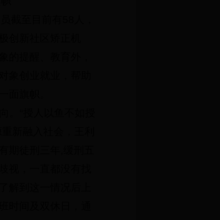
旗帜
人员截至目前有
58
人，
极创新社区矫正机
象的提醒、教育外，
对象创业就业，帮助
一面旗帜。
向。“授人以鱼不如授
源重新融入社会，王利
有期徒刑三年
,
缓刑五
歧视，一直都没有找
了解到这一情况后上
班时间及双休日，通