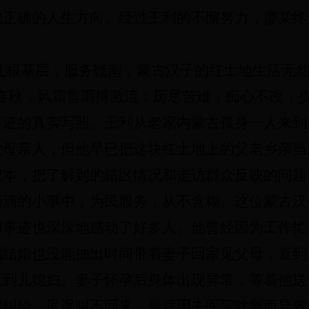
找正确的人生方向。经过王利的不懈努力，廖某终
扎根基层，服务赣南，蒙古汉子的红土地生活无
春秋，风霜雪雨搏激流；历尽苦难，痴心不改，少
事迹的真实写照。王利从老家内蒙古孤身一人来到
父母亲人，但他早已把这块红土地上的父老乡亲当
记本，把了解到的辖区情况和走访群众反映的问题
滴滴的小事中，为民服务，从不含糊。这位蒙古汉
和事迹也深深地感动了好多人。他曾经因为工作忙
到结婚也没能抽出时间带着妻子回家见父母，直到
见到儿媳妇。妻子怀孕后身体出现异常，等着他送
解纠纷，迟迟叫不回来，最后因去医院耽搁而导致