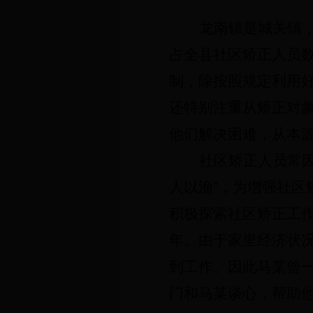
龙南镇是城关镇
占全县社区矫正人员
制，除按照规定利用
还特别注重从矫正对
他们解决困难，从本
社区矫正人员常
人以渔”，为增强社
积极探索社区矫正工
年。由于家里经济状
到工作。因此马某曾
门和马某谈心，帮助