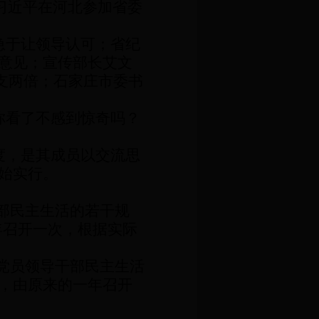
习近平在河北参加省委
急于让领导认可；省纪
意见；宣传部长艾文
支两倍；石家庄市委书
你看了不感到惊奇吗？
度，是其成员以交流思
始实行。
部民主生活的若干规
年召开一次，根据实际
党员领导干部民主生活
，由原来的一年召开