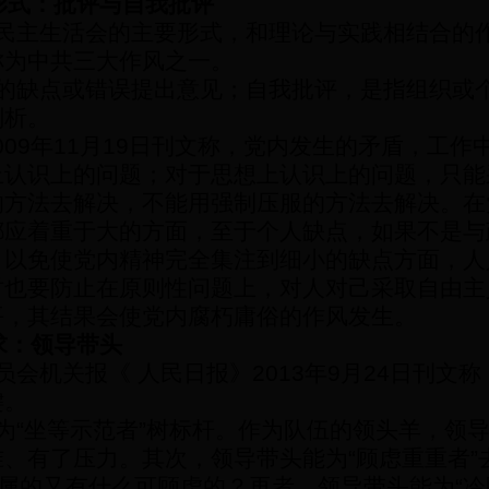
形式：批评与自我批评
民主生活会的主要形式，和理论与实践相结合的
称为中共三大作风之一。
的缺点或错误提出意见；自我批评，是指组织或
剖析。
009
年
11
月
19
日刊文称，党内发生的矛盾，工作
上认识上的问题；对于思想上认识上的问题，只能
的方法去解决，不能用强制压服的方法去解决。在
都应着重于大的方面，至于个人缺点，如果不是与
，以免使党内精神完全集注到细小的缺点方面，人
时也要防止在原则性问题上，对人对己采取自由主
平，其结果会使党内腐朽庸俗的作风发生。
求：领导带头
员会机关报《 人民日报》
2013
年
9
月
24
日刊文称
键。
为
“
坐等示范者
”
树标杆。作为队伍的领头羊，领
准、有了压力。其次，领导带头能为
“
顾虑重重者
”
属的又有什么可顾虑的？再者，领导带头能为
“
冷