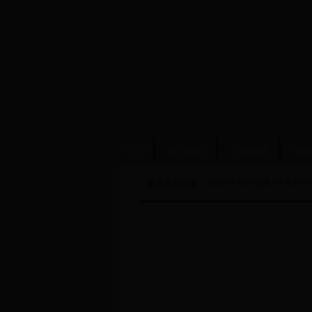
首 页
法治建设
人民调解
法律
您当前的位置：
首页
>>
机关党建
>>
党务公