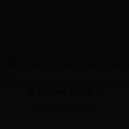
服务
社区矫正
安置帮教
队伍建设
他山之石
机
开
>> 正文
民主生活会是个什么会？
作者：
发布时间
2013-09-26 21:43:00