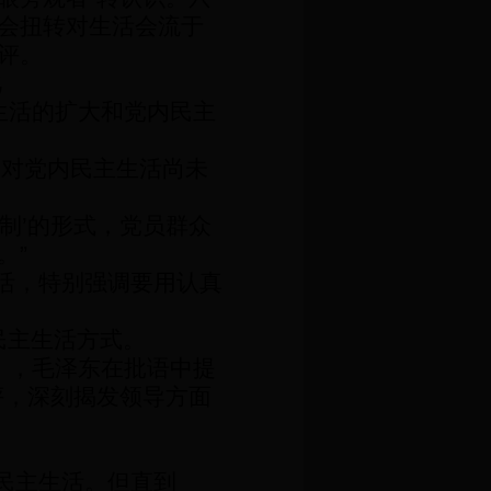
会扭转对生活会流于
评。
化
生活的扩大和党内民主
，对党内民主生活尚未
制
’
的形式，党员群众
。
”
活，特别强调要用认真
民主生活方式。
》，毛泽东在批语中提
评，深刻揭发领导方面
民主生活。但直到