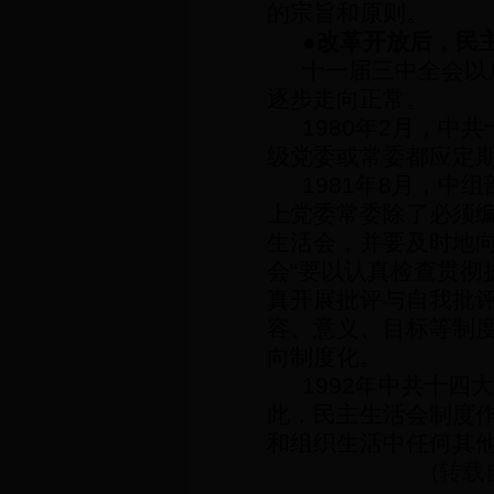
的宗旨和原则。
●
改革开放后，民
十一届三中全会以
逐步走向正常。
1980
年
2
月，中共
级党委或常委都应定
1981
年
8
月，中组
上党委常委除了必须
生活会，并要及时地
会
“
要以认真检查贯彻
真开展批评与自我批
容、意义、目标等制
向制度化。
1992
年中共十四大
此，民主生活会制度
和组织生活中任何其
(
转载