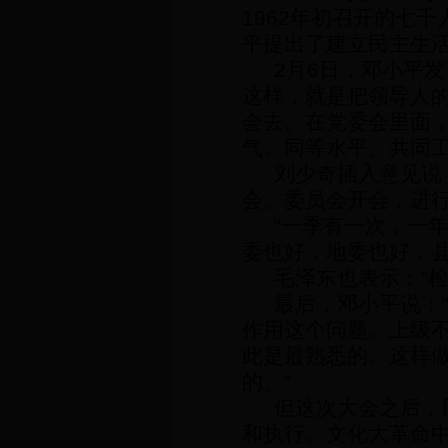
1962
年初召开的七千
平提出了建立民主生
2
月
6
日
，邓小平发
这样，就是把领导人
会去。在党委会里面
气。同等水平、共同
刘少奇插入意见说
会。委员会开会，进
“
一季有一次，一
委也好，地委也好，
毛泽东也表示：
“
最后，邓小平说：
作用这个问题。上级
此是最熟悉的。这样
的。
”
但这次大会之后，
和执行。文化大革命