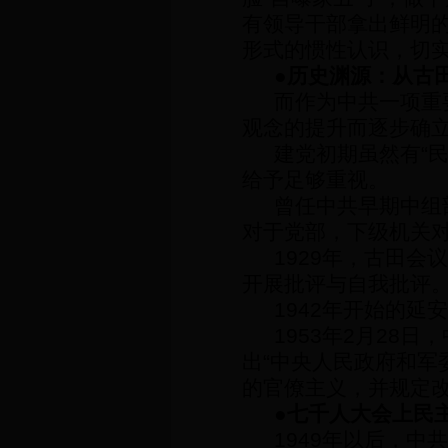
有领导干部拿出鲜明
形式的惯性认识，切
●
历史渊源：从古
而作为中共一项重
观念的提升而逐步确
建党初期虽然有
“
给予足够重视。
曾任中共早期中组
对于党部，下级机关
1929
年，古田会议
开展批评与自我批评
1942
年开始的延安
1953
年
2
月
28
日
，
出
“
中央人民政府和军
的官僚主义，并规定
●
七千人大会上民
1949
年以后，中共