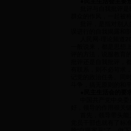
●
民主生活会主要
批评与自我批评是
群众的作风，一起被
批评，是指对别人
误进行的自我揭露和
人民网
-
理论频道
2
一般说来，都是思想
评的方法，说服教育
批评还是自我批评，
有联系，则不必苛求
记党的政治任务。同
斗争，搞无原则的和
●
民主生活会的要
中国共产党中央委
好，领导的作用很关
首先，领导带头能
党员干部也就有了标
脸
“
自曝家丑
”
了，做下