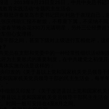
报道，
2013
年
9
月
23
日至
25
日，中共中央总书记
线教育实践活动”专题民主生活会。
本顺批评秦皇岛市委书记田向利急于表现自己，
长张庆伟听汇报不耐烦，不尊重下属，不采纳不同
北省春节晚会花
330
万元请明星，另外三公经费超
豪车但心安理得。
导干部之间，甚至下级对上级进行互相批评，这
会？
共党员在支部和党委中的一种经常性组织活动制
批评为主要形式的重要制度，在中共建党之初便开
具体实施办法是这样的：
央印发的《关于县以上党和国家机关党员领导干
党和国家机关党员领导干部的民主生活会，每半
开。
”
中组部又印发了《关于改进县以上党和国家机关
定将县以上党和国家机关党员领导干部民主生活会
次。时间一般可安排在
4
至
8
月之间。