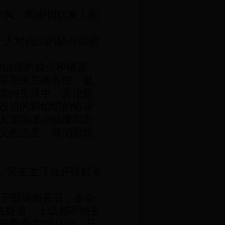
作风；和密切联系人民
个人对自己的缺点或错
中出现的缺点和错误，
采用民主的方法，批
党内生活中，无论是
政治的和组织的错误
人变得谨小慎微而忘
义的态度，取消思想
，民主生活会开得好不
导干部揭短亮丑，参会
去疑虑。上级都不怕丢
眼旁观者
”
转认识。只