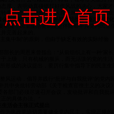
的态度，表明动真碰硬打好作风战的决心，大家才
点击进入首页
实转变思想，主动参与，认真开展好批评与自我批
田会议到延安整风，
“
批评与自我批评
”
逐渐制度
要制度，民主生活会制度是伴随着中共党内民主
立并完善起来的。
民主集中制
”
的原则，但由于缺乏有效的实际经验
部部长的周恩来曾指出：
“
从前组织上有一种
‘
家长
对于上级，只有机械的服从，而无活泼的党的生活
所形成的决议提出，要厉行集中指导下的民主生
。
整风运动，倡导并践行
“
批评与自我批评
”
的党内
中共中央批转劳动部《关于检查官僚主义的决议
委各部门必须尽速召开会议，发动批评和自我批
改正的具体办法。
”
主生活会主张正式提出
作为执政党迫切需要健全党内民主，实现正规的