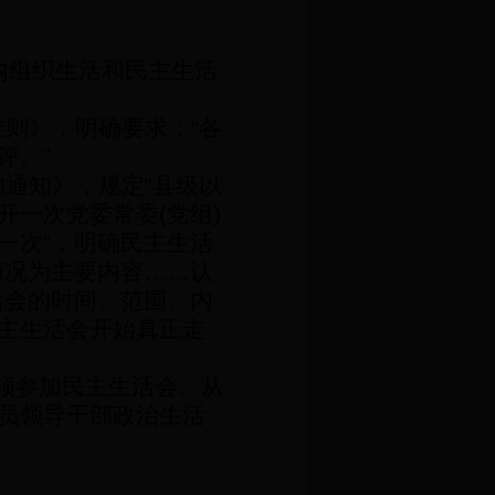
内组织生活和民主生活
准则》，明确要求：
“
各
评。
”
的通知》，规定
“
县级以
开一次党委常委
(
党组
)
一次
”
，明确民主生活
情况为主要内容
……
认
活会的时间、范围、内
主生活会开始真正走
须参加民主生活会。从
员领导干部政治生活