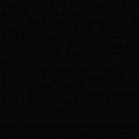
人大会，才正式提出了关于民主生活会的主张。
活会的主张，得到毛泽东的赞同。
言指出：
“
根据党章规定，人人要过支部生活。我
的主要的小组生活，放到党委会去，或者放到书记
，应该有那么一段时间交交心，真正造成一个好的
工作的同志在一起交心，这个监督作用可能更好一
：
“
可以有这么个建议，各级党的委员会一个月之
行批评和自我批评。
”
年四次也好，开党内生活会。这么一个建议，行不
县委也好，一季开一次会，搞批评和自我批评，过
检查工作，总结经验，交换意见。
”
“
谈谈心，相互批评批评，有意见就讲。我们要重
不是能天天看到的，下级也不是能天天看到的，同
做，对于同级里面讨论问题，取得一致意见，作出
民主生活会制度并没有在党内特别是党的高层政
中，党内民主生活制度受到空前破坏，甚至严重背