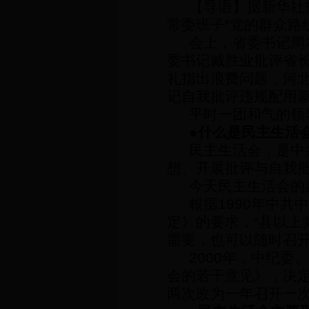
【导语】据新华社
常委班子“党的群众路
会上，省委书记周
委书记臧胜业批评省
礼指出浪费问题，河
记自我批评违规配用
平时一团和气的领
●什么是民主生活
民主生活会，是中
想、开展批评与自我
今天民主生活会的
根据
1990
年中共中
定》的要求，
“
县以上
需要，也可以随时召
2000
年，中纪委、
会的若干意见》，决
两次改为一年召开一