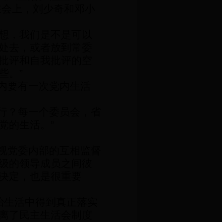
在会上，刘少奇和邓小
想，我们是不是可以
处去，或者放到常委
批评和自我批评的空
些。
”
内要有一次党内生活
行？每一个委员会，省
党的生活。
”
视党委内部的互相监督
级的领导成员之间彼
决定，也是很重要
治生活中得到真正落实
离了民主生活会制度