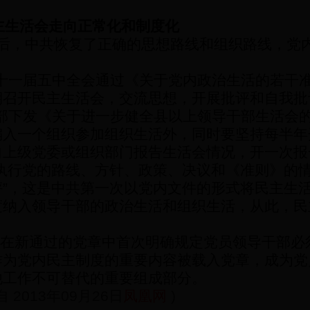
主生活会走向正常化和制度化
后，中共恢复了正确的思想路线和组织路线，党
十一届五中全会通过《关于党内政治生活的若干
期召开民主生活会，交流思想，开展批评和自我批
部下发《关于进一步健全县以上领导干部生活会
编入一个组织参加组织生活外，同时要坚持每半年
向上级党委或组织部门报告生活会情况，开一次报
执行党的路线、方针、政策、决议和《准则》的
评
”
，这是中共第一次以党内文件的形式将民主生
度纳入领导干部的政治生活和组织生活，从此，民
在新通过的党章中首次明确规定党员领导干部必
作为党内民主制度的重要内容被载入党章，成为党
他工作不可替代的重要组成部分。
自
2013
年
09
月
26
日
凤凰
网
)