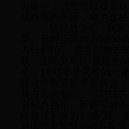
舆论中，已经可以看见这
观察组的来延，将为这种
抗日战争中，国民党政
里。当时全国城市1200
人口4.5亿，遗弃同胞2
载：国民党军队“叛逃的将军
个，1943年是高峰的一
随这些叛逃的将军离去，
其占领的地区，以对抗共
有把八路军、新四军放在
吃败仗后改为1∶5配置，后
对国民党军队的战斗配置