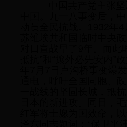
中国共产党主张坚决
中国。九一八事变后，中
动员全民抗战。1932年
苏维埃共和国临时中央政
对日宣战早了9年。而此
抵抗”和“攘外必先安内”政
年7月7日卢沟桥事变爆
通电，呼吁全国同胞、政
一战线的坚固长城，抵抗
日本的新进攻。同日，毛
红军将士愿为国效命，以
泽东同志题词：“保卫平