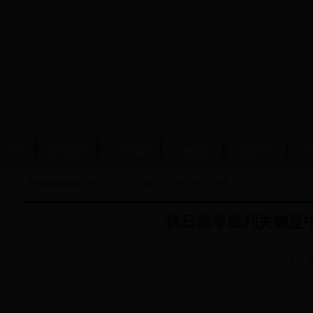
首 页
法治建设
人民调解
法律服务
社区矫正
安
您当前的位置：
首页
>>
机关党建
>>
党务公开
>> 正文
抗日战争胜利关键是
作者：