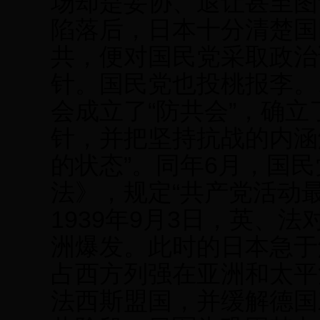
场却是妥协、退让甚至图
陷落后，日本十分清楚国
共，便对国民党采取政治
针。国民党也投桃报李。1
会成立了“防共会”，确立
针，并把坚持抗战的内涵
的状态”。同年6月，国
法》，规定“共产党活动
1939年9月3日，英、
洲爆发。此时的日本急于
占西方列强在亚洲和太平
法西斯盟国，并缓解德国