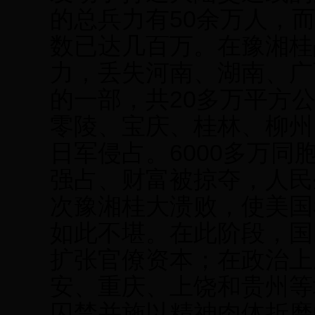
的总兵力有50余万人，
数已达几百万。在豫湘桂
力，丢失河南、湖南、广
的一部，共20多万平方公
零陵、宝庆、桂林、柳州
日军侵占。6000多万
强占、财富被掠夺，人民
次豫湘桂大溃败，使美国
如此不堪。在此阶段，国
扩张官僚资本；在政治上
安、重庆、上饶和贵州等
囚禁并施以精神肉体折磨