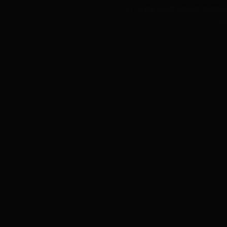
2013 龙南县司法局 版权所有 监督电话：07
地