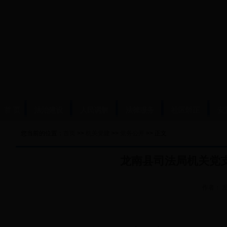
首 页
法治建设
人民调解
法律服务
社区矫正
安
您当前的位置：
首页
>>
机关党建
>>
党务公开
>> 正文
龙南县司法局机关党
作者：