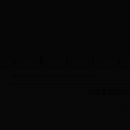
首 页
法治建设
人民调解
法律服务
社区矫正
安
您当前的位置：
首页
>>
法律服务
>>
司法鉴定
>> 正文
江西省启动司
作者：