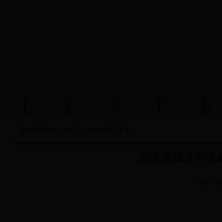
首 页
法治建设
人民调解
法律服务
社区矫正
安
您当前的位置：
首页
>>
法律咨询
>> 正文
朋友借钱没写借
作者：