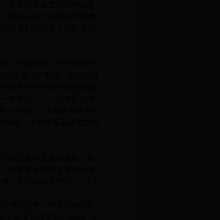
后，卖家仍留在屋内的物品是
件。因在合同中未明确约定屋
电器权属到底归谁？法院通过
合同、付清房款，并于同年8月
不及待地搬入了新房。就在她搬
卖合同并没有列明屋内的家电
方一时争执不下，刘某提出签
我一并拆走。”李某也在字条下
提起诉讼，要求李某归还屋内的
导致没来得及搬出家电。而
久，张某要是想搬走屋内的东
搬，也只能搬走“软装”，不能
方通过协商，对屋内物品归
而言，主要包括家具、饰品、灯