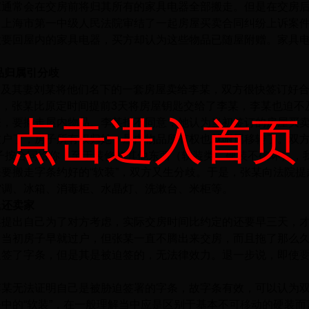
家通常会在交房前将归其所有的家具电器全部搬走。但是在交房
，上海市第一中级人民法院审结了一起房屋买卖合同纠纷上诉案
欲要回屋内的家具电器，买方却认为这些物品已随屋附赠。家具
品归属引分歧
张某及其妻刘某将他们名下的一套房屋卖给李某，双方很快签订好
27日，张某比原定时间提前3天将房屋钥匙交给了李某，李某也迫
点击进入首页
来，要搬走屋内物品。李某拒不同意，她认为当初签订的房屋买
过户了，房子所有权归她，屋内物品所有权也就附属移转了。双
子按合同给你，至于装修的其他东西（软装类，硬装不破坏），
要搬走字条约好的“软装”，双方又生分歧。于是，张某向法院
空调、冰箱、消毒柜、水晶灯、洗漱台、米柜等。
退还卖家
提出自己为了对方考虑，实际交房时间比约定的还要早三天，才
，当初房子早就过户，但张某一直不腾出来交房，而且拖了那么
签了字条，但是其是被迫签的，无法律效力。退一步说，即使要
某无法证明自己是被胁迫签署的字条，故字条有效，可以认为双
中的“软装”，在一般理解当中应是区别于基本不可移动的硬装