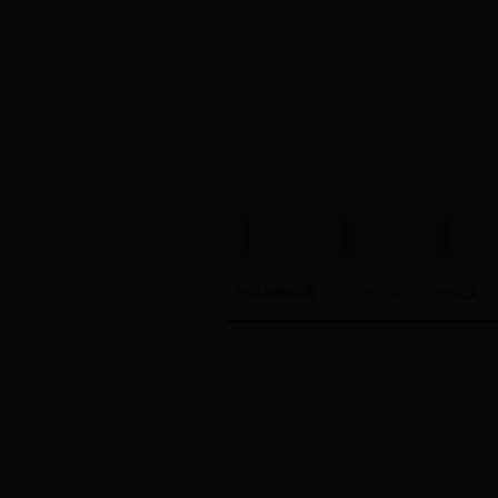
首 页
法治建设
人民调解
法律
您当前的位置：
首页
>>
法律咨询
>> 正文