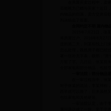
在房屋买卖过程中，卖
否能视为已赠与买家？近日
内物品的归属，卖方交房后
判决给出了答案。
合同约定不明 屋内物
2015年7月21日，
将房屋过户。2016年6月
进的第二天，刘某却找上门
怎么处理，既然房子都已经
署一张补充字条，载明：“房
方签了字。几日后，张某前来
全部家电和部分物品，包括
一审法院：部分物品
在一审过程当中，张某
对于张某的说法，李某辩称
西早就可以搬了；后来虽然又
包括家电和其他硬装。
一审法院认定，由于李
属问题达成了一致。至于字条