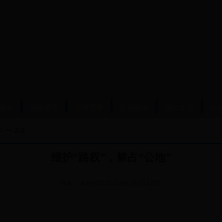
服务
社区矫正
安置帮教
队伍建设
他山之石
机
线
>> 正文
维护“路权”，禁占“公地”
作者：
发布时间
2016-04-19 16:12:00