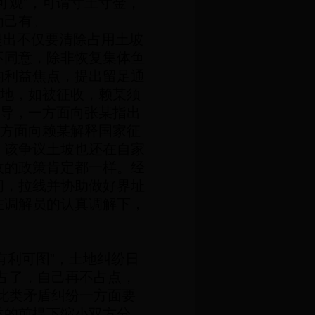
可观”，可谓寸土寸金，
为己有。
提出不仅要清除占用土坡
不同意，除非恢复集体鱼
的利益焦点，提出留足通
土地，如被征收，赖某须
劝导，一方面向张某指出
一方面向赖某解释国家征
，该争议土坡也还在自家
收的政策肯定都一样。经
间，拉线并协助做好界址
在调解员的认真调解下，
有利可图”，土地纠纷日
占了，自己再不占点，
此类矛盾纠纷一方面要
益的前提下缩小双方分