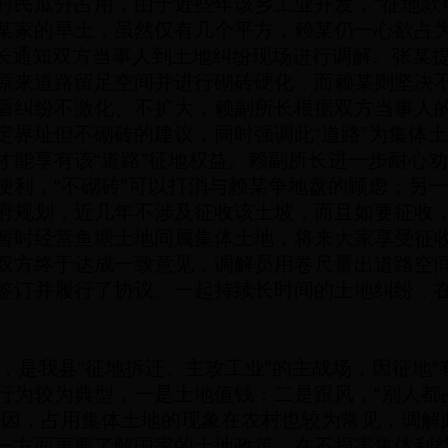
村民瓜分占用，由于近些年该乡工业开发，“征地款
某家的旱土，虽然仅有几个平方，赖某仍一心欲占
长通知双方当事人到土地纠纷现场进行调解。张某
原来道路留足空间并进行砌砖硬化，而赖某则坚决
盾纠纷不激化、不扩大，赖副所长根据双方当事人
定界址但不砌砖的建议，同时强调此“道路”为集体
才能享有该“道路”征地权益。赖副所长进一步耐心
便利，“不砌砖”可以打消与赖某争地盘的顾虑；另
府规划，近几年不涉及征收该土坡，而且如要征收
暂时经营鱼塘土地同属集体土地，将来大家享受征
双方终于达成一致意见，调解员用卷尺量出道路空
签订并履行了协议。一起持续长时间的土地纠纷，
，是我县“征地拆迁、主攻工业”的主战场，因征地“
行为较为典型，一是土地值钱；二是跟风，“别人都
原因，占用集体土地的现象在农村也较为常见，调解
一方面更要了解国家的土地政策，在不损害集体利