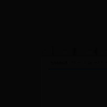
首 页
法治建设
人民调解
法律
您当前的位置：
首页
>>
人民调解
>>
直击一