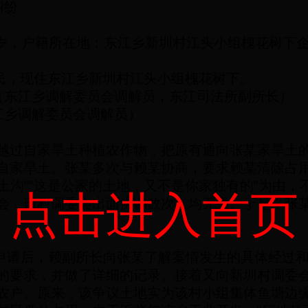
纠纷
岁，户籍所在地：东江乡新圳村江头小组槐花树下
民，现住东江乡新圳村江头小组槐花树下。
（东江乡调解委员会调解员，东江司法所副所长）
江乡
调解委员会调解员）
越过自家旱土种植农作物，把原有通向张某家旱土
自家旱土。张某多次与赖某协商，要求赖某清除占
走土沟”“这是公家的土地，又不是你家独有的”为由
点击进入首页
会，请村调委会出面协调数次，均无果。于是，张
。
请后，赖副所长向张某了解案情发生的具体经过和
的要求，并做了详细的记录。接着又向新圳村调委
农户。原来，该争议土地实为该村小组集体鱼塘边