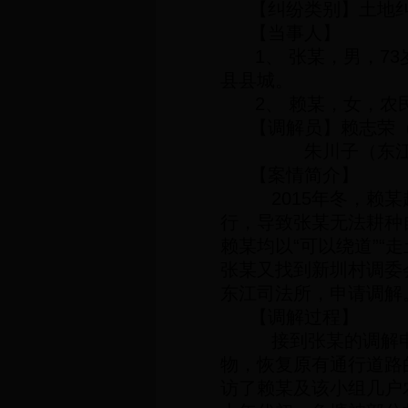
【纠纷类别】土地
【当事人】
1
、
张某，男，
73
县县城。
2
、
赖某，女，农
【调解员】赖志荣
朱川子（东
【案情简介】
2015
年冬，赖某
行，导致张某无法耕种
赖某均以“可以绕道”“
张某又找到新圳村调委
东江司法所，申请调解
【调解过程】
接到张某的调解申
物，恢复原有通行道路
访了赖某及该小组几户