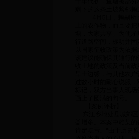
十年代初，鱼塘被部分
剩下的这条土坡紧邻赖
4
月
5
日
，赖副所
上的农作物，而且要把
塘，大家共享。为使矛
行道路空间，标明并固
以国家征收政策为依据
该建议能确保其通行的
收土地的政策及当前政
旱土边缘，与其他农户
过数小时的耐心说服，
标记，双方当事人现场
画上了圆满的句号。
【案例评析】
东江乡地处县城郊区
益增多。本案中赖某的
肯定吃亏。”由于历史
琢磨当事人的心理，另