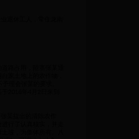
企业退休工人，常住龙南
的道路占用，阻塞张某通
用自家土地上的农作物，
，不予理会张某的要求。
某于
2016
年
4
月
2
日来到
张某提出的清除农作
会进行了认真核实，并走
缘土坡，为集体所有。八