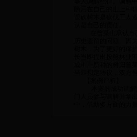
事人调解纪律。调解
除后在自己的山上种
误砍树木是砍伐工人
认是自己的责任。
在曾某山承认自
历史遗留的问题。因
树木，为了更好的保
长当即提出按照林业
成山上所种的树归曾
当即拟定协议，双方
【案例评析】
本案的成功调解
门人员参与调解并拿
中，借助多方面的力量
2013