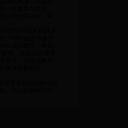
山场的树木，而且砍
另一方曾某山提出，
的人指出错误后，承
妥赔偿经济损失和解决
双方都不知道有多少
较权威的建议。黄站
行赔偿，曾某山在曾某
理方式。人民调解员
于圆满调解到位。
是有专业知识的林业部
服。在人民调解工作
华）