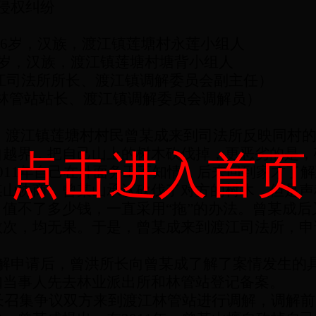
侵权纠纷
6
岁，汉族，渡江镇莲塘村永莲小组人
岁，汉族，渡江镇莲塘村塘背小组人
江司法所所长、渡江镇调解委员会副主任）
林管站站长、渡江镇调解委员会调解员）
，渡江镇莲塘村村民曾某成来到司法所反映同村
自越界，把自己山上的树木砍伐掉，更恶劣的是，
点击进入首页
011
年自己在外面务工不知情，后来回到家才了解
某山协商，曾某山承认砍伐了对方的树木，但是声
值不了多少钱，一直采用“拖”的办法。曾某成后
数次，均无果。于是，曾某成来到渡江司法所，申
解申请后，曾洪所长向曾某成了解了案情发生的
知当事人先去林业派出所和林管站登记备案。
长召集争议双方来到渡江林管站进行调解，调解前