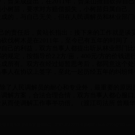
中，曾某成提出，在
2011
年，曾某山擅自砍掉自己
植小树苗，要求对方赔偿损失，小树苗归属自己。
造成的，与自己无关，但在人民调解员和林业部门
己的责任后，黄站长指出：接下来的工作就是谈
为砍伐树木是在
2011
年，至今已有五年的时间了，
护自己的利益，双方当事人都提出听从林业部门比
部的规定，按指导价
2.2
方
/
亩，
400
元
/
方的价钱进
某成所有。双方在经过短暂思考后，都同意这个处
当事人在协议上签字，至此一起历经五年的纠纷终
除了人民调解员的耐心和专业外，最重要的原因
出调解方案，合法合理合情，双方当事人都心服口
从而使调解工作事半功倍。（渡江司法所 曾顺
 龙南县司法局 版权所有 监督电话：0797-3512215 投诉邮箱：lnzfm2009@163.com
地址：赣州市龙南县