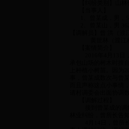
【纠纷类别】山林
【当事人】
1
、曾某成，男，
5
2
、曾某山，男
36
【调解员】曾 洪（渡
黄世林（渡江
【案情简介】
2016
年
4
月
13
日
承包山场的树木时擅
上种植小树苗。因为
2
事，曾某成数次与曾
而且声称这点小事情，
请村调委会出面协调
【调解过程】
接到曾某成的调
林业纠纷，曾所长告
4
月
14
日
，曾所