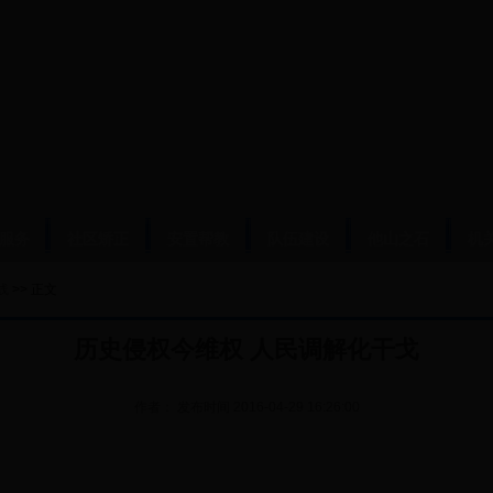
服务
社区矫正
安置帮教
队伍建设
他山之石
机
线
>> 正文
历史侵权今维权 人民调解化干戈
作者：
发布时间
2016-04-29 16:26:00