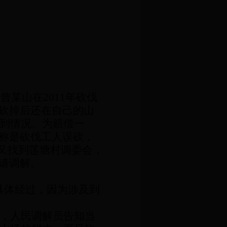
的曾某山在
2011
年砍伐
砍掉后还在自己的山
到情况。为赔偿一
称是砍伐工人误砍，
又找到莲塘村调委会，
请调解。
具体经过，因为涉及到
，人民调解员告知当