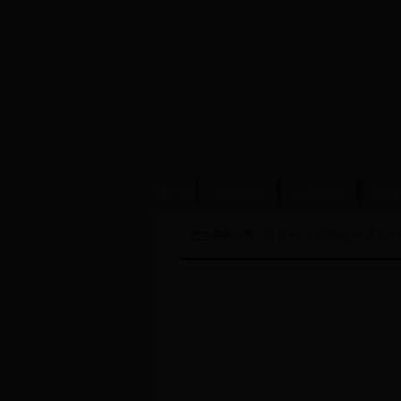
首 页
法治建设
人民调解
法律
您当前的位置：
首页
>>
人民调解
>>
直击一