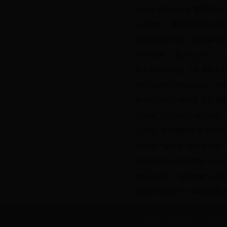
自来水改造引纠纷 警调对接
人民调解：建房损毁菜地 露
历史侵权今维权 人民调解化
维护“路权”，禁占“公地”
施工毁坟引纠纷 人民调解化
渡江司法所:转租起纠纷，调
集体晒场转让闹纠纷 人民调
汶龙镇:无意钩挖坟地起纠纷
汶龙镇: 发挥调解作用 平息
汶龙镇: “背靠背”调解化干戈
龙南镇司法所成功调处一起返
渡江司法所：成功调解一起因
司法所正确引导 化解盲从联
？ 2013 龙南县司法局 版权所有 监督电话：0