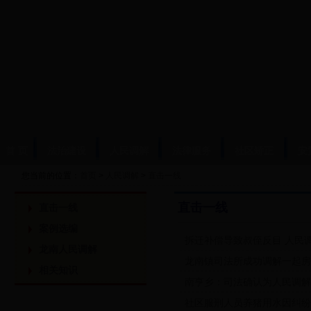
首 页
法治建设
人民调解
法律服务
社区矫正
安
您当前的位置：
首页
>
人民调解
>
直击一线
直击一线
直击一线
案例选编
拆迁补偿导致叔侄反目 人民
龙南人民调解
龙南镇司法所成功调解一起房
相关知识
南亨乡：司法确认为人民调解
社区服刑人员养猪用水因纠纷