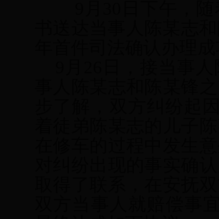
     9
月30日
下午，随
书送达当事人陈某志和
年首件司法确认办理成
 9
月26日
，接当事人
事人陈某志和陈某锋之
步了解，双方纠纷起因是
着徒弟陈某志的儿子陈
在修车的过程中发生意
对纠纷出现的事实确认
取得了联系，在安抚双
双方当事人就赔偿事宜