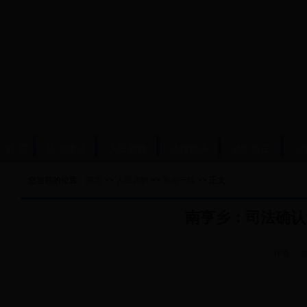
首 页
法治建设
人民调解
法律服务
社区矫正
安
您当前的位置：
首页
>>
人民调解
>>
直击一线
>> 正文
南亨乡：司法确认
作者：