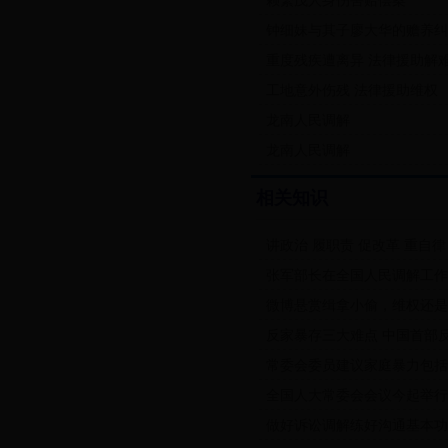
赖繁茂人身伤害赔偿案
钟细妹与其子廖大华的赡养纠
重度残疾遭离异 法律援助解
工地意外伤残 法律援助维权
龙南人民调解
龙南人民调解
相关知识
讲政治 履职责 促改革 重自律
张军部长在全国人民调解工作
微博悬赏缉拿小偷，维权还是
反家暴存三大难点 中国首部
常委会委员建议家庭暴力包括
全国人大常委会会议今起举行
做好诉讼调解练好沟通基本功