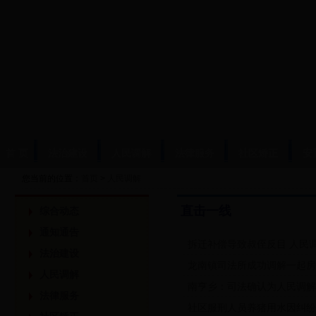
首 页
法治建设
人民调解
法律服务
社区矫正
安
您当前的位置：
首页
>
人民调解
直击一线
综合动态
通知通告
拆迁补偿导致叔侄反目 人民
法治建设
龙南镇司法所成功调解一起房
人民调解
南亨乡：司法确认为人民调解
法律服务
社区服刑人员养猪用水因纠纷