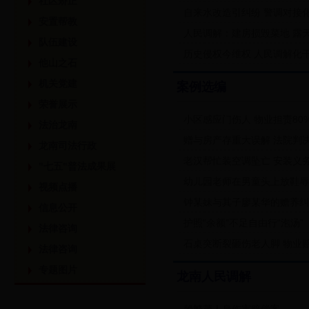
社区矫正
自来水改造引纠纷 警调对接
安置帮教
人民调解：建房损毁菜地 露
队伍建设
历史侵权今维权 人民调解化
他山之石
机关党建
案例选编
荣誉展示
小区感应门伤人 物业担责80
法治龙南
赠与房产存重大误解 法院判
龙南司法行政
老汉帮忙装空调坠亡 安装义
"七五"普法成果展
幼儿园老师在男童头上放鞋辱
视频点播
钟某妹与其子廖某华的赡养纠
信息公开
护照“余额”不足自由行“泡汤”
法律咨询
石桌突断裂砸伤老人脚 物业
法律咨询
专题图片
龙南人民调解