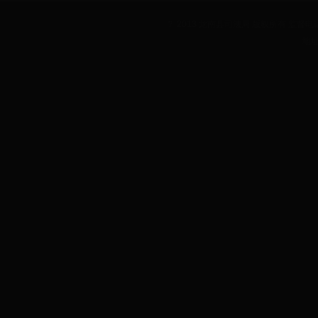
？ 2013 龙南县司法局 版权所有 监督电话：0
地