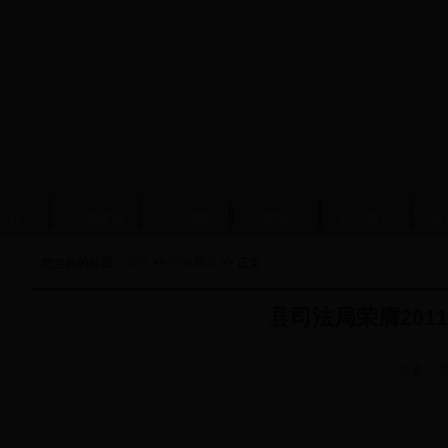
首 页
法治建设
人民调解
法律服务
社区矫正
安
您当前的位置：
首页
>>
荣誉展示
>> 正文
县司法局荣膺20
作者：