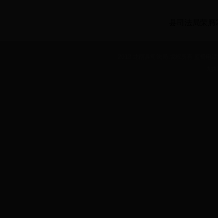
县司法局荣膺
2013 龙南县司法局 版权所有 监督电话：07
地