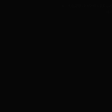
2013 龙南县司法局 版权所有 监督电话：07
地