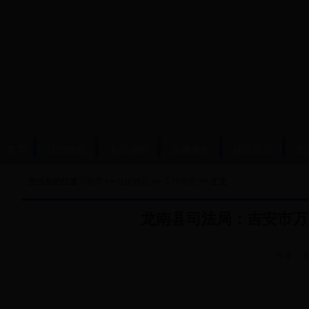
首 页
法治建设
人民调解
法律服务
社区矫正
安
您当前的位置：
首页
>>
社区矫正
>>
工作动态
>> 正文
龙南县司法局：吉安市万
作者：