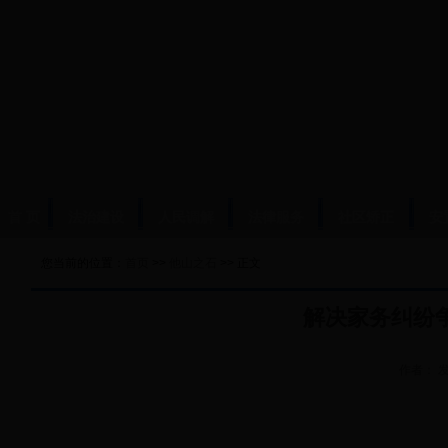
首 页
法治建设
人民调解
法律服务
社区矫正
安
您当前的位置：
首页
>>
他山之石
>> 正文
解决家务纠纷
作者：