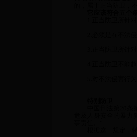
的，属于正当防卫，
它应该符合五个
1.正当防卫所针
2.必须是在不法
3.正当防卫所针
4.正当防卫不能
5.对不法侵害行
特别防卫
中国刑法第20
危及人身安全的暴力
事责任。”
根据这一规定，