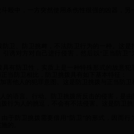
轻微斗殴中，一方突然使用杀伤性很强的凶器，另
拨防卫、防卫挑衅，不法防卫行为的一种。这是
，引诱对方对自己进行侵害，然后以“正当防卫”
拨具有防卫性，实质上是一种特殊形式的故意犯
与正当防卫相比，防卫挑拨具有如下基本特征：
有加害他人的犯罪意图。这是防卫挑拨与正当防卫
逗他人的语言、行动。防卫挑拨所反击的侵害，是
挑拨行为人的挑逗，不会有不法侵害。这是防卫挑
谋。由于防卫挑拨需要借用“防卫”的形式，因而
实施的。