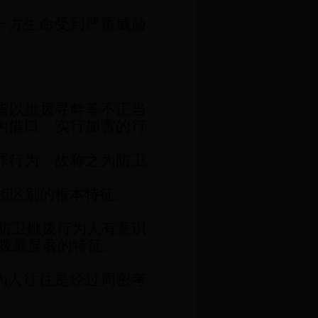
一方生命受到严重威胁
指以挑拨寻衅等不正当
为借口，实行加害的行
罪行为，故称之为防卫
相区别的根本特征。
由防卫挑拨行为人有意识
拨最显著的特征。
行为人往往是经过周密考