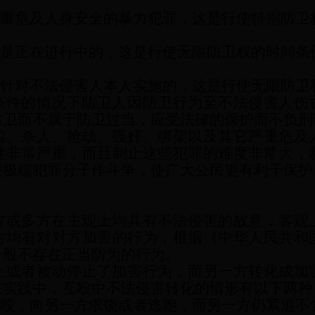
严重危及人身安全的暴力犯罪，这是行使特别防卫
罪是正在进行中的，这是行使无限防卫权的时间条
是针对不法侵害人本人实施的，这是行使无限防卫
条件的情况下防卫人因防卫行为至不法侵害人伤
防卫而不属于防卫过当，应受法律的保护而不负刑
凶、杀人、抢劫、强奸、绑架以及其它严重危及
性非常严重，而且制止这些犯罪的难度非常大，
些极端犯罪分子作斗争，使广大公民更有利于保护
方或多方在主观上均具有不法侵害的故意，客观
方均有对对方加害的行为，根据《中华人民共和
一般不存在正当防为的行为。
止或者被动停止了加害行为，而另一方转化成加
法实践中，互殴中不法侵害转化的情形有以下两种
斗殴，向另一方求饶或者逃跑，而另一方仍紧追不