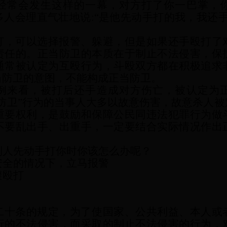
经常会发生这样的一幕，对方打了你一巴掌，
人会理直气壮地说:“是他先动手打的我，我还
打，可以选择报警、躲避，但是如果还手殴打了
责任的。正当防卫的本质在于制止不法侵害，保
通常被认定为互殴行为，斗殴双方都在积极追求
当防卫的意图，不能构成正当防卫。
例来看，被打后还手造成对方伤亡，被认定为
防卫”行为的当事人大多以故意伤害，故意杀人
重要权利，是鼓励和保障公民同违法犯罪行为做
不要乱出手、出重手，一定要结合实际情况作出
别人先动手打你时你该怎么办呢？
身安全的情况下，立马报警
避殴打
二十条的规定，为了使国家、公共利益、本人或
行的不法侵害，而采取的制止不法侵害的行为，