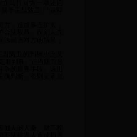
你立马打对方一拳还回
手属于正当防卫！”这样
对方，造成事态扩大，
护合法权益。而别人先
非法损害对方的结果，
正当防卫的判例少之又
被定罪判刑。正当防卫是
斗争的重要手段。该出
正确判断，否则要承担
者他人的人身、财产和
对不法侵害人造成损害