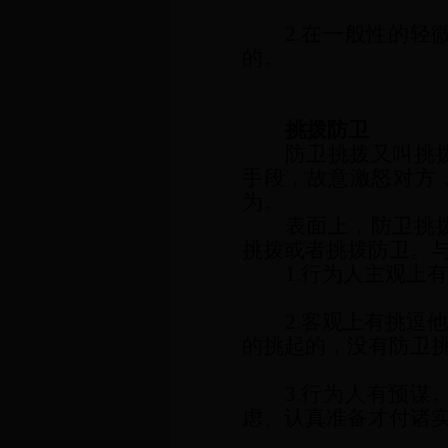
2.在一般性的
的。
挑拨防卫
防卫挑拨又叫挑
手段，故意激怒对方
为。
表面上，防卫挑
挑拨或者挑拨防卫。
1.行为人主观上
2.客观上有挑
的挑起的，没有防卫
3.行为人有预
虑、认真准备才付诸