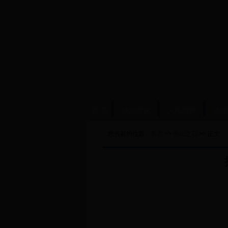
首 页
法治建设
人民调解
法律
您当前的位置：
首页
>>
他山之石
>> 正文