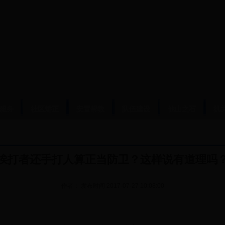
服务
社区矫正
安置帮教
队伍建设
他山之石
机
挨打者还手打人算正当防卫？这样说有道理吗
作者：
发布时间
2017-07-27 10:08:00