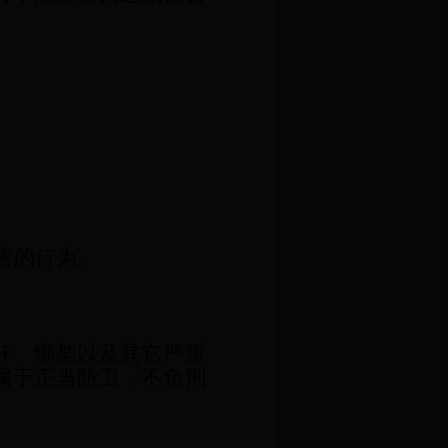
害的行为。
强奸、绑架以及其它严重
属于正当防卫，不负刑