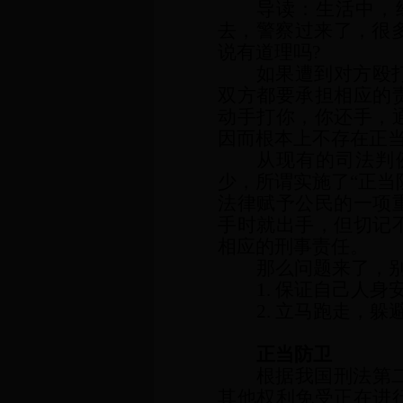
导读：生活中，
去，警察过来了，很多
说有道理吗?
如果遭到对方殴
双方都要承担相应的
动手打你，你还手，
因而根本上不存在正
从现有的司法判
少，所谓实施了“正当
法律赋予公民的一项
手时就出手，但切记
相应的刑事责任。
那么问题来了，
1. 保证自己人
2. 立马跑走，躲
正当防卫
根据我国刑法第
其他权利免受正在进