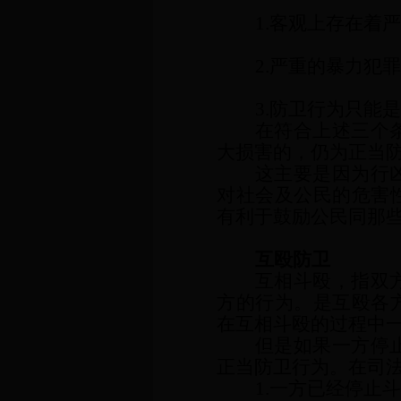
1.客观上存在着
2.严重的暴力犯
3.防卫行为只能
在符合上述三个
大损害的，仍为正当
这主要是因为行
对社会及公民的危害
有利于鼓励公民同那
互殴防卫
互相斗殴，指双
方的行为。是互殴各
在互相斗殴的过程中
但是如果一方停
正当防卫行为。在司
1.一方已经停止