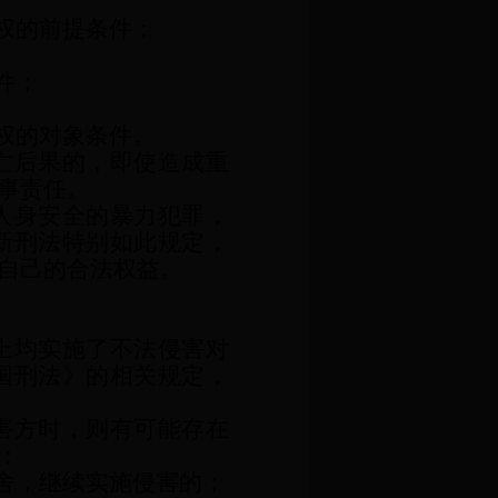
权的前提条件；
件；
权的对象条件。
亡后果的，即使造成重
事责任。
人身安全的暴力犯罪，
新刑法特别如此规定，
自己的合法权益。
上均实施了不法侵害对
国刑法》的相关规定，
害方时，则有可能存在
：
舍，继续实施侵害的；