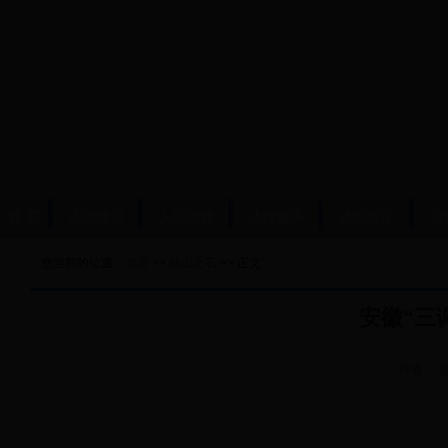
首 页
法治建设
人民调解
法律服务
社区矫正
安
您当前的位置：
首页
>>
他山之石
>> 正文
安徽“三调
作者：