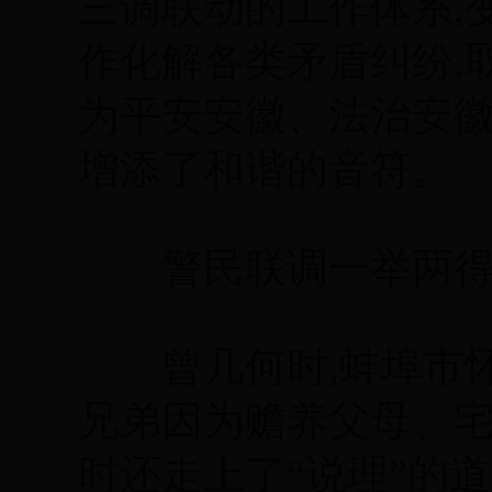
三调联动的工作体系,
作化解各类矛盾纠纷,取得
为平安安徽、法治安
增添了和谐的音符。
警民联调一举两
曾几何时,蚌埠市怀
兄弟因为赡养父母、宅
时还走上了“说理”的道