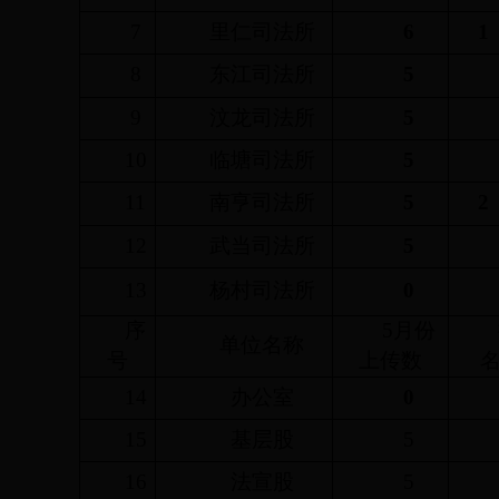
7
里仁司法所
6
1
8
东江司法所
5
9
汶龙司法所
5
10
临塘司法所
5
11
南亨司法所
5
2
12
武当司法所
5
13
杨村司法所
0
序
5
月份
单位名称
号
上传数
14
办公室
0
15
基层股
5
16
法宣股
5