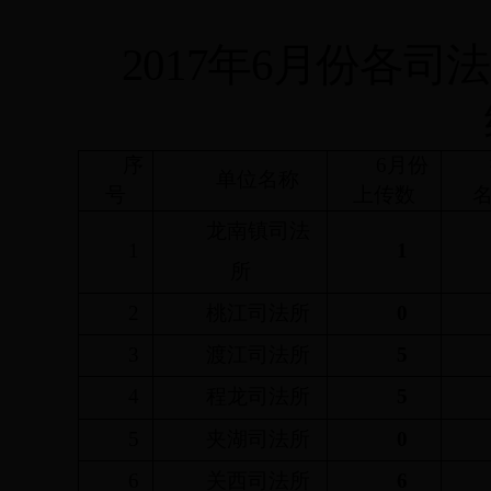
2017
年
6
月份各司法
序
6
月份
单位名称
号
上传数
龙南镇司法
1
1
所
2
桃江司法所
0
3
渡江司法所
5
4
程龙司法所
5
5
夹湖司法所
0
6
关西司法所
6