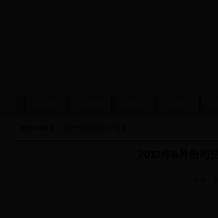
首 页
法治建设
人民调解
法律服务
社区矫正
安
您当前的位置：
首页
>>
通知通告
>> 正文
2017年6月份
作者：