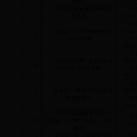
来帮忙
7.6.8
法律援助解难题
锦旗相送
20
7
表感激
7.6.19
20
龙南县：公共法律服务中心
7.6.26
8
运行得实效
20
7.6.12
20
龙南县司法局：多措并举加
7.6.26
9
强农村普法宣传教育
20
7.6.13
20
1
龙南县：“微”模式
迈出普法
7.6.15
0
教育新路子
20
7.6.16
龙南公共法律服务实现一个
20
11
门进来、一个窗口受理、一站式
7.6.6
服务
1
龙南县开展“以案释法”进校
20