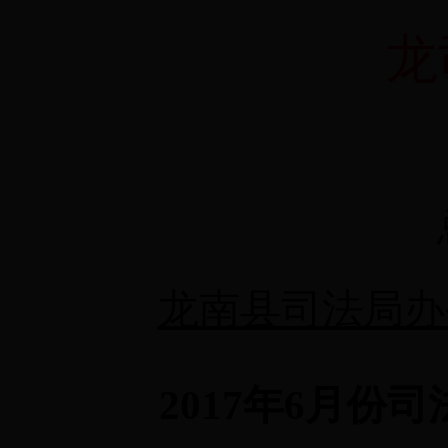
龙
龙南县司法局办
2017
年
6
月份司