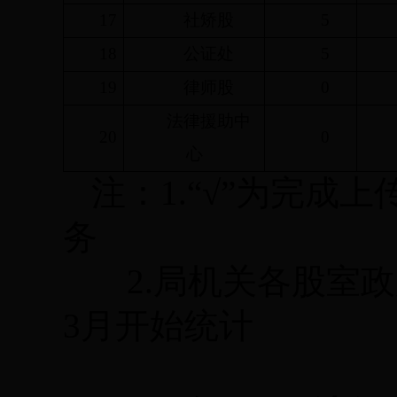
17
社矫股
5
18
公证处
5
19
律师股
0
法律援助中
20
0
心
注：
1.
“√”为完成上
务
2.
局机关各股室政
3
月开始统计