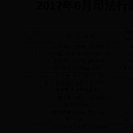
2017
年
6
月司法行
序
用
稿
件
标
题
号
时
市司法局近期两次在龙南召
20
1
开司法鉴定机构优化整合推进会
7.5.8
龙南片区司法鉴定机构整合
20
2
后工作会议在我县召开
7.6.9
江西省“科学防拐宝贝回
20
3
家”公益项目龙南县儿童
DNA
入
7.6.16
库采集活动即将启动
人贩子要头疼了：拐走孩子
20
4
拐不走
DNA
7.6.22
赣州康泰司法鉴定中心召开
20
5
第一次会议
7.6.23
古稀老者无人养
法律援助
20
6