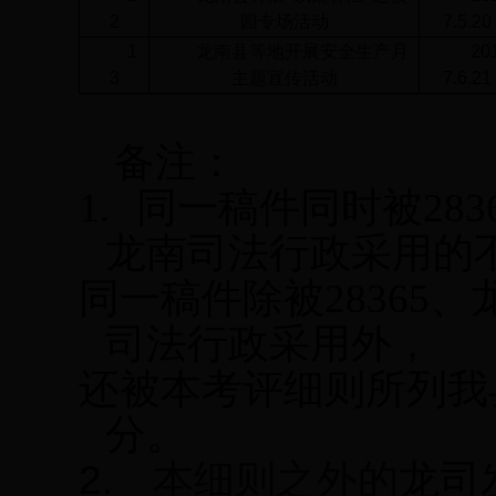
2
园专场活动
7.5.20
1
龙南县等地开展安全生产月
20
3
主题宣传活动
7.6.21
备注：
1.
同一稿件同时被283
龙南司法行政采用的
同一稿件除被28365、
司法行政采用外，
还被本考评细则所列我
分。
2.
本细则之外的
龙司