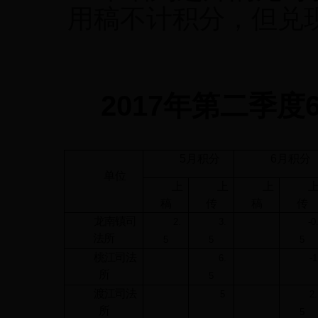
用稿不计积分，但兑
2017
年第二季度
5
月积分
6
月积分
单位
上
上
上
稿
传
稿
传
龙南镇司
2.
3.
-0
法所
5
5
5
桃江司法
6.
-1
所
5
渡江司法
5
2.
所
5