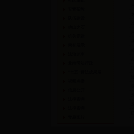
社区矫正
安置帮教
队伍建设
他山之石
机关党建
荣誉展示
法治龙南
龙南司法行政
"七五"普法成果展
视频点播
信息公开
法律咨询
法律咨询
专题图片