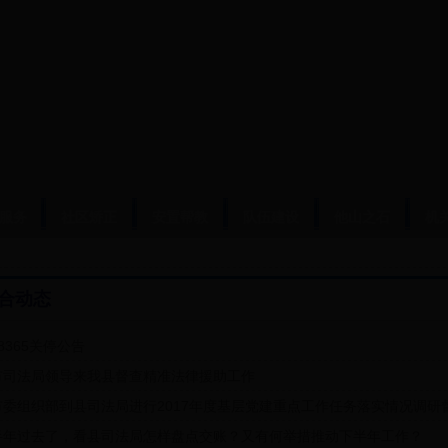
服务
社区矫正
安置帮教
队伍建设
他山之石
机
合动态
8365关停公告
市司法局领导来我县督查精准法律援助工作
市委组织部到县司法局进行2017年度基层党建重点工作任务落实情况调研
半年过去了，看县司法局怎样盘点交账？又有何举措推动下半年工作？