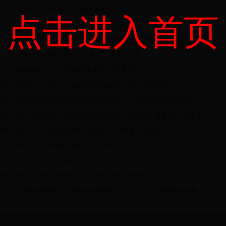
东江司法所多措并举服务征地拆迁工作
点击进入首页
龙南县：公共法律服务中心运行得实效
渡江司法所：发挥职能优势为乡风文明建设添砖加瓦
东江司法所：法律援助暖人心 乡风文明促和谐
基层 | 龙南镇司法所：积极参加青年干部座谈会
荣誉 | 我县唯一一家司法鉴定机构在这项活动中获省先进
市第二次龙南片区司法鉴定机构优化整合工作推进会在龙南召开
江西卫视《金牌调解》首席观察员廖喜玉 现身龙南 看看她干啥来了
赣州市部分县司法鉴定机构优化整合工作推进会在龙南召开
我县又有三个司法所获“五好司法所”称号
龙南多项司法行政工作获市司法局长点赞,看看他怎么说
龙南多项司法行政工作获市司法局长点赞,看看他怎么说
厉害了！龙南这两项工作荣获市级荣誉，还有一人获“国字号”殊荣！