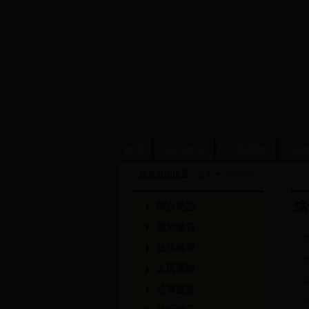
首 页
法治建设
人民调解
法律
您当前的位置：
首页
>
综合动态
综
综合动态
通知通告
2
法治建设
人民调解
法律服务