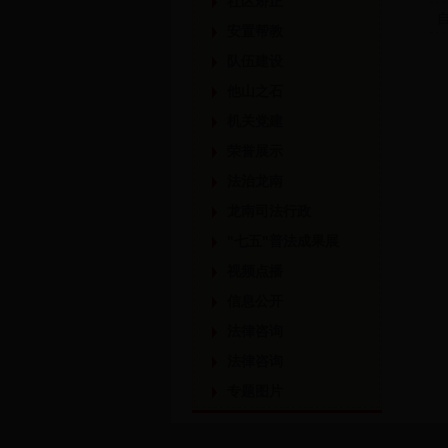
社区矫正
安置帮教
队伍建设
他山之石
机关党建
荣誉展示
法治龙南
龙南司法行政
"七五"普法成果展
视频点播
信息公开
法律咨询
法律咨询
专题图片