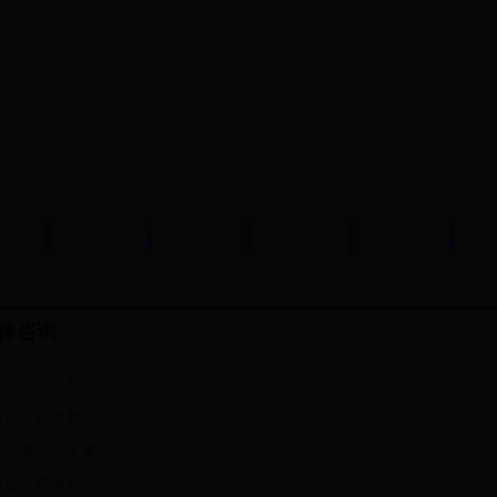
服务
社区矫正
安置帮教
队伍建设
他山之石
机
律咨询
自定义表单数据
自定义表单数据
我想请问一下事情？
自定义表单数据