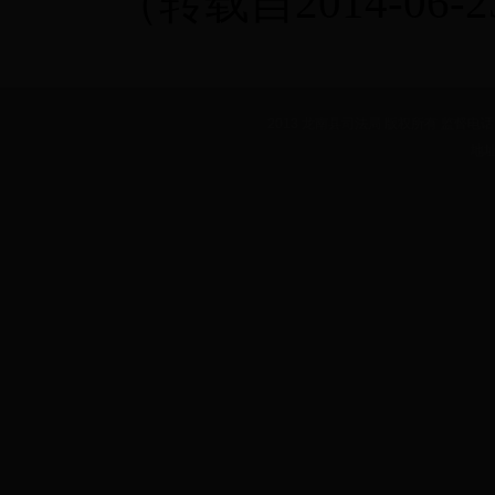
（转载自
2014-06-2
2013 龙南县司法局 版权所有 监督电话：07
地