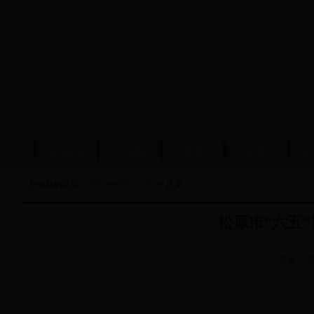
首 页
法治建设
人民调解
法律服务
社区矫正
安
您当前的位置：
首页
>>
他山之石
>> 正文
松原市“六五”
作者：