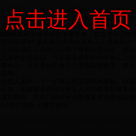
斗门区司法局与珠海市婚姻家庭研究会正式签订合
点击进入首页
海市婚姻家庭研究会提供全方位的社区矫正心理矫
了全市司法行政系统购买心理矫治服务的先河。
婚姻家庭研究会将派出专家学者，负责为斗门区
分别到全区
6
个基层司法所为社区矫正人员各举办
重点社区矫正人员进行心理干预和心理治疗，协助
人员重树生活信心；对在册未成年的社区矫正人员
服务中心，并开通社区矫正心理咨询热线等，努力
作品牌。
关负责人表示，下一步将以此次签约为契机，以提
为目标，积极探索对社区矫正人员的教育和服务新
员重新犯罪，为斗门经济社会快速发展营造和谐稳
-04
珠江晚报
记者郑振华）
 龙南县司法局 版权所有 监督电话：0797-3512215 投诉邮箱：lnzfm2009@163.com
地址：赣州市龙南县