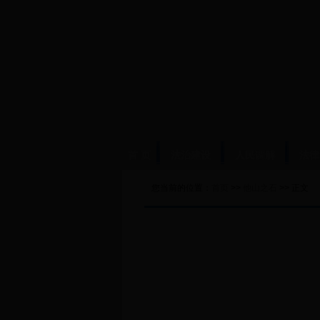
首 页
法治建设
人民调解
法律
您当前的位置：
首页
>>
他山之石
>> 正文