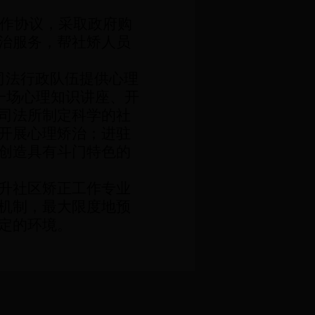
作协议，采取政府购
治服务，帮社矫人员
司法行政队伍提供心理
一场心理知识讲座、开
司法所制定科学的社
开展心理矫治；进驻
创造具有斗门特色的
升社区矫正工作专业
机制，最大限度地预
定的环境。