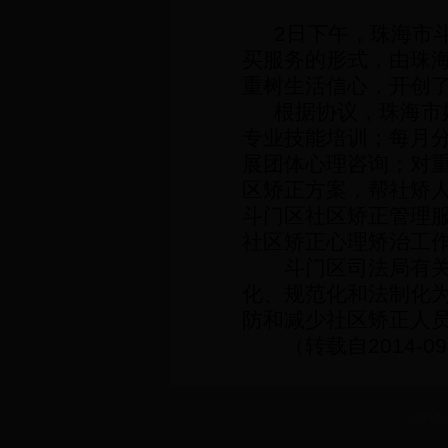
2
日下午，珠海市
买服务的形式，由珠
重树生活信心，开创
根据协议，珠海市
专业技能培训；每月
展团体心理咨询；对
区矫正方案，帮社矫
斗门区社区矫正管理
社区矫正心理矫治工
斗门区司法局有
化、规范化和法制化
防和减少社区矫正人
（转载自
2014-09
2013