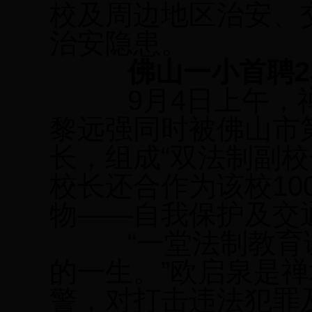
校及周边地区治安、
治安隐患。
佛山一小首聘
2
9
月
4
日上午，
黎远强同时被佛山市
长，组成“双法制副校
校长还合作为该校
10
物——自我保护及交
“一堂法制教育课
的一生。”欧启泉是
警，对打击违法犯罪