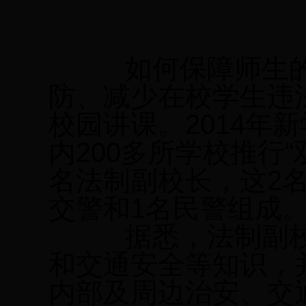
如何保障师生的
防、减少在校学生违
校园讲课。
2014
年新
内
200
多所学校推行“
名法制副校长，这
2
交警和
1
名民警组成
据悉，法制副校
和交通安全等知识，
内部及周边治安、交