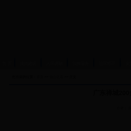
首 页
法治建设
人民调解
法律服务
社区矫正
安
您当前的位置：
首页
>>
他山之石
>> 正文
广东禅城20
作者：