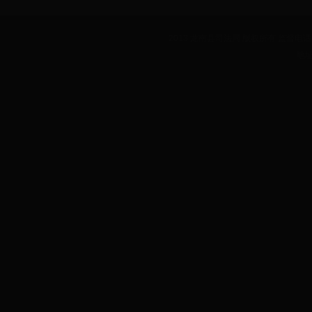
2013 龙南县司法局 版权所有 监督电话：07
地