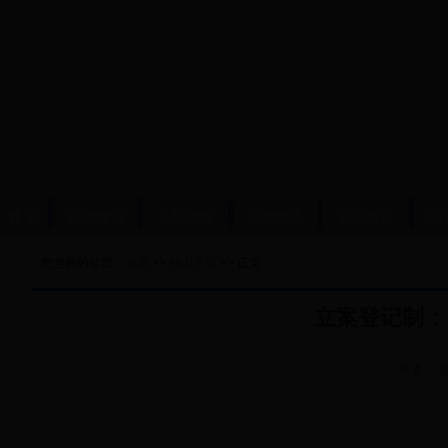
首 页
法治建设
人民调解
法律服务
社区矫正
安
您当前的位置：
首页
>>
他山之石
>> 正文
立案登记制：
作者：