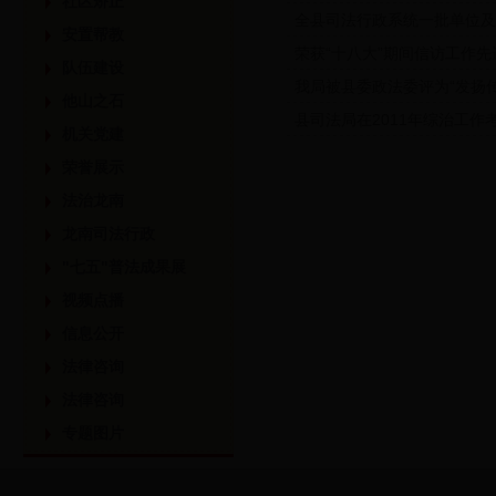
社区矫正
全县司法行政系统一批单位及
安置帮教
荣获“十八大”期间信访工作
队伍建设
我局被县委政法委评为“发扬传
他山之石
县司法局在2011年综治工作
机关党建
荣誉展示
法治龙南
龙南司法行政
"七五"普法成果展
视频点播
信息公开
法律咨询
法律咨询
专题图片