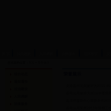
首 页
法治建设
人民调解
法律服务
社区矫正
安
您当前的位置：
首页
>
荣誉展示
荣誉展示
综合动态
通知通告
龙南县司法局被评为2011-
法治建设
县司法局被评为2016年度招
人民调解
县法律援助中心荣获全市20
法律服务
县司法局荣膺2011年维稳工