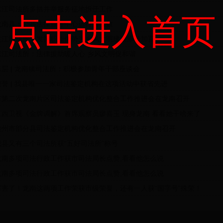
东江司法所多措并举服务征地拆迁工作
点击进入首页
龙南县：公共法律服务中心运行得实效
渡江司法所：发挥职能优势为乡风文明建设添砖加瓦
东江司法所：法律援助暖人心 乡风文明促和谐
基层 | 龙南镇司法所：积极参加青年干部座谈会
荣誉 | 我县唯一一家司法鉴定机构在这项活动中获省先进
市第二次龙南片区司法鉴定机构优化整合工作推进会在龙南召开
江西卫视《金牌调解》首席观察员廖喜玉 现身龙南 看看她干啥来了
赣州市部分县司法鉴定机构优化整合工作推进会在龙南召开
我县又有三个司法所获“五好司法所”称号
龙南多项司法行政工作获市司法局长点赞,看看他怎么说
龙南多项司法行政工作获市司法局长点赞,看看他怎么说
厉害了！龙南这两项工作荣获市级荣誉，还有一人获“国字号”殊荣！