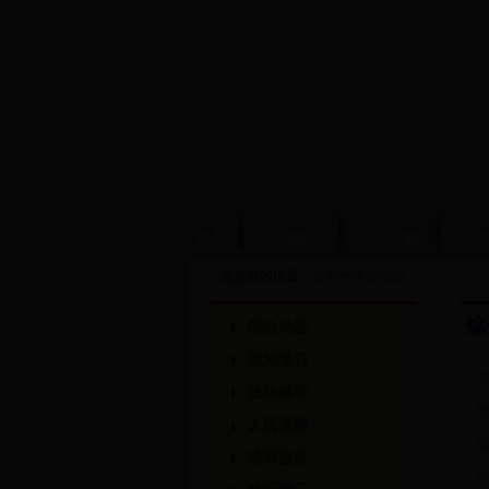
首 页
法治建设
人民调解
法律
您当前的位置：
首页
>
综合动态
综
综合动态
通知通告
2
法治建设
人民调解
法律服务