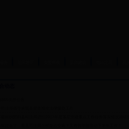
服务
社区矫正
安置帮教
队伍建设
他山之石
机
合动态
8365关停公告
市司法局领导来我县督查精准法律援助工作
市委组织部到县司法局进行2017年度基层党建重点工作任务落实情况调研
半年过去了，看县司法局怎样盘点交账？又有何举措推动下半年工作？