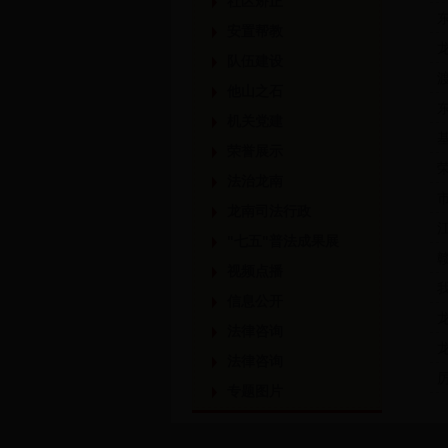
社区矫正
安置帮教
队伍建设
他山之石
机关党建
荣誉展示
法治龙南
龙南司法行政
"七五"普法成果展
视频点播
信息公开
法律咨询
法律咨询
专题图片